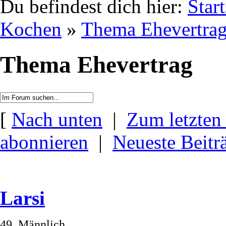
Du befindest dich hier:
Start
Kochen
»
Thema Ehevertra
Thema Ehevertrag
[
Nach unten
|
Zum letzten
abonnieren
|
Neueste Beitr
Larsi
49, Männlich